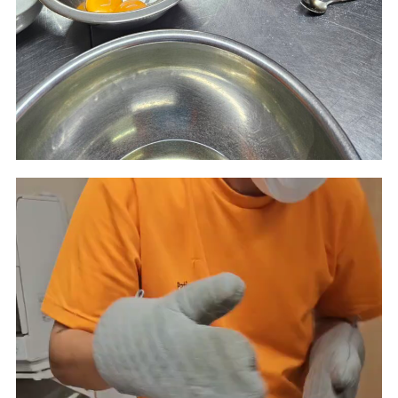
動
画
プ
レ
ー
ヤ
ー