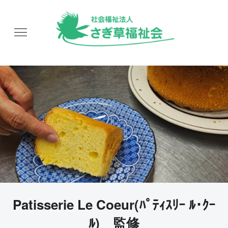
Patisserie Le Coeur(ﾊﾟﾃｨｽﾘｰ ﾙ･ｸｰ
ﾙ) 監修