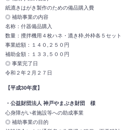
紙漉きはがき製作のための備品購入費
◎ 補助事業の内容
名称：什器備品購入
数量：攪拌機用４枚ハネ・漉き枠,外枠各５セット
事業総額：１４０,２５０円
補助金額：１３３,５００円
◎ 事業完了日
令和２年２月２７日
【平成30年度】
・
公益財団法人 神戸やまぶき財団 様
心身障がい者施設等への助成事業
◎ 補助事業の目的