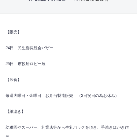
【販売】
24日 民生委員総会バザー
25日 市役所ロビー展
【飲食】
毎週火曜日・金曜日 お弁当製造販売 （3日祝日の為お休み）
【紙漉き】
幼稚園やスーパー、乳業店等から牛乳パックを頂き、手漉きはがき作
製