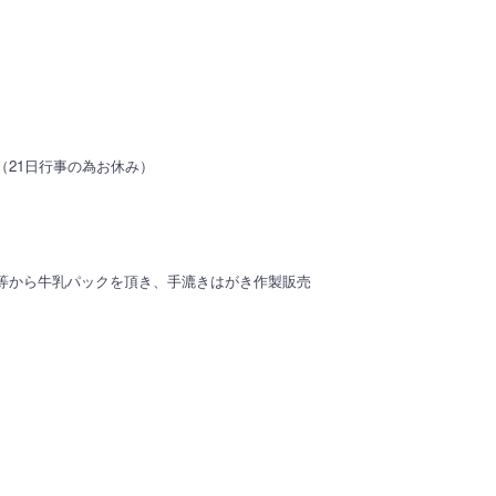
（21日行事の為お休み）
店等から牛乳パックを頂き、手漉きはがき作製販売