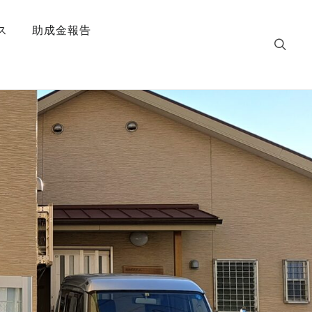
ス
助成金報告