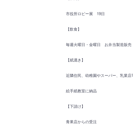
市役所ロビー展 19日
【飲食】
毎週火曜日・金曜日 お弁当製造販売
【紙漉き】
近隣住民、幼稚園やスーパー、乳業
絵手紙教室に納品
【下請け】
青果店からの受注