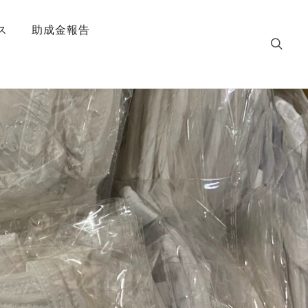
ス
助成金報告